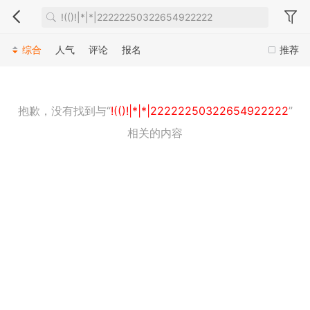
综合
人气
评论
报名
推荐
抱歉，没有找到与“
!(()!|*|*|22222250322654922222
”
相关的内容