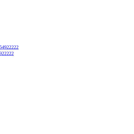
654922222
4922222