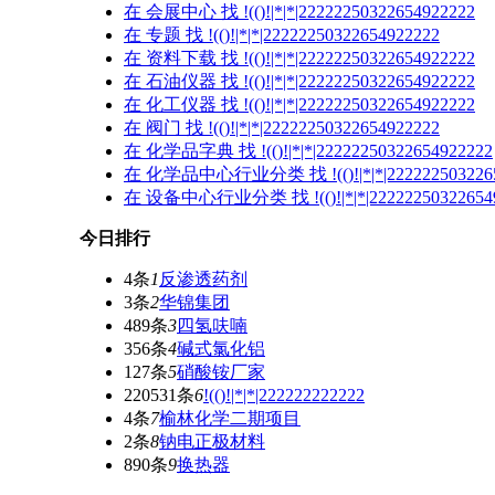
在
会展中心
找 !(()!|*|*|22222250322654922222
在
专题
找 !(()!|*|*|22222250322654922222
在
资料下载
找 !(()!|*|*|22222250322654922222
在
石油仪器
找 !(()!|*|*|22222250322654922222
在
化工仪器
找 !(()!|*|*|22222250322654922222
在
阀门
找 !(()!|*|*|22222250322654922222
在
化学品字典
找 !(()!|*|*|22222250322654922222
在
化学品中心行业分类
找 !(()!|*|*|22222250322
在
设备中心行业分类
找 !(()!|*|*|2222225032265
今日排行
4条
1
反渗透药剂
3条
2
华锦集团
489条
3
四氢呋喃
356条
4
碱式氯化铝
127条
5
硝酸铵厂家
220531条
6
!(()!|*|*|222222222222
4条
7
榆林化学二期项目
2条
8
钠电正极材料
890条
9
换热器