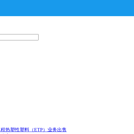
工程热塑性塑料（ETP）业务出售