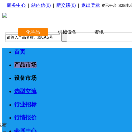
|
商务中心
|
站内信(
0
)
|
新交谈(
0
)
|
退出登录
资讯平台 B2B电
化学品
机械设备
资讯
首页
产品市场
设备市场
选型交流
行业招标
行情报价
发布
会展中心