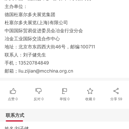
主办单位：
德国杜塞尔多夫展览集团
杜塞尔多夫展览(上海)有限公司
中国国际贸易促进委员会冶金行业分会
冶金工业国际交流合作中心
地址：北京市东四西大街46号，邮编:100711
联系人：刘子健先生
手机；13520784849
邮箱；liu.zijian@mcchina.org.cn
点赞
0
反对
0
举报 0
收藏 0
分享
59
联系方式
姓名:刘子健