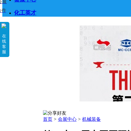
会展
合作
化工英才
在
线
客
服
首页
>
会展中心
>
机械装备