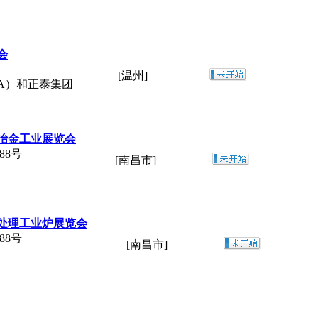
会
[温州]
IA）和正泰集团
暨冶金工业展览会
88号
[南昌市]
热处理工业炉展览会
88号
[南昌市]