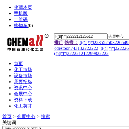
收藏本页
手机版
二维码
购物车
(
0
)
推广
热搜：
!(()!|*|*|22355250322654
{destoon743132222222
!(()!|*|*|2222
(()!|*|*|222221212299822222
首页
化工市场
设备市场
我要招标
资讯中心
会展中心
资料下载
化工英才
首页
>
会展中心
>
搜索
关键词