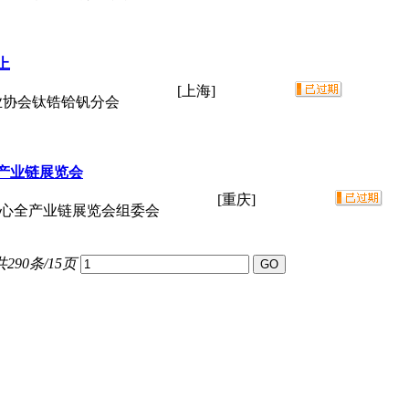
上
[上海]
业协会钛锆铪钒分会
全产业链展览会
[重庆]
核心全产业链展览会组委会
共290条/15页