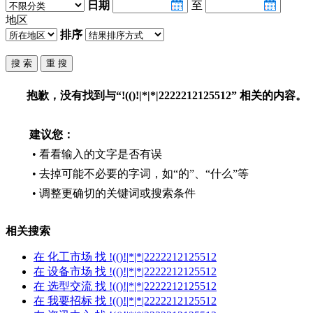
日期
至
地区
排序
抱歉，没有找到与“
!(()!|*|*|2222212125512
” 相关的内容。
建议您：
• 看看输入的文字是否有误
• 去掉可能不必要的字词，如“的”、“什么”等
• 调整更确切的关键词或搜索条件
相关搜索
在
化工市场
找 !(()!|*|*|2222212125512
在
设备市场
找 !(()!|*|*|2222212125512
在
选型交流
找 !(()!|*|*|2222212125512
在
我要招标
找 !(()!|*|*|2222212125512