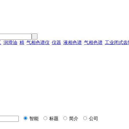
工
润滑油
精
气相色谱仪
仪器
液相色谱
气相色谱
工业闭式齿
智能
标题
简介
公司