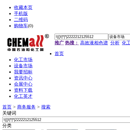
收藏本页
手机版
二维码
购物车
(
0
)
推广
热搜：
高效液相色谱
分析
化
首页
化工市场
设备市场
我要招标
资讯中心
会展中心
资料下载
化工英才
首页
>
商务服务
>
搜索
关键词
分类