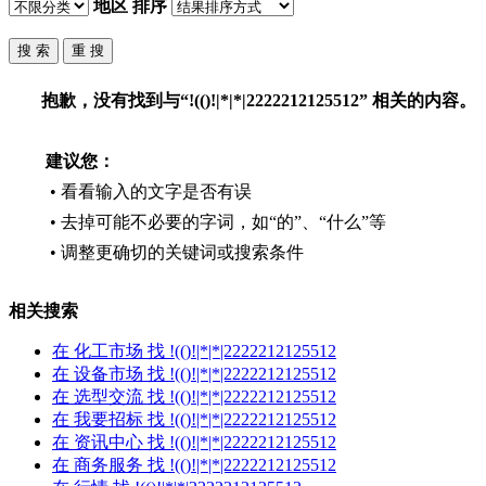
地区
排序
抱歉，没有找到与“
!(()!|*|*|2222212125512
” 相关的内容。
建议您：
• 看看输入的文字是否有误
• 去掉可能不必要的字词，如“的”、“什么”等
• 调整更确切的关键词或搜索条件
相关搜索
在
化工市场
找 !(()!|*|*|2222212125512
在
设备市场
找 !(()!|*|*|2222212125512
在
选型交流
找 !(()!|*|*|2222212125512
在
我要招标
找 !(()!|*|*|2222212125512
在
资讯中心
找 !(()!|*|*|2222212125512
在
商务服务
找 !(()!|*|*|2222212125512