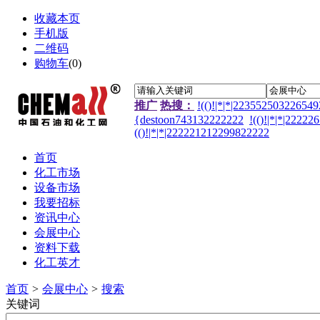
收藏本页
手机版
二维码
购物车
(
0
)
推广
热搜：
!(()!|*|*|22355250322654
{destoon743132222222
!(()!|*|*|2222
(()!|*|*|222221212299822222
首页
化工市场
设备市场
我要招标
资讯中心
会展中心
资料下载
化工英才
首页
>
会展中心
>
搜索
关键词