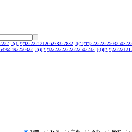
92222
!(()!|*|*|22222121266278327832
!(()!|*|*|22222222503250322
2654965492250322
!(()!|*|*|2222222222222503233
!(()!|*|*|2222212
智能
标题
主办
承办
展馆