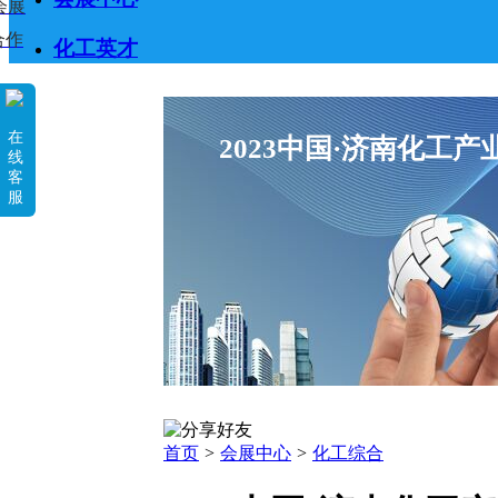
会展
合作
化工英才
在
2023中国·济南化工
线
客
服
首页
>
会展中心
>
化工综合