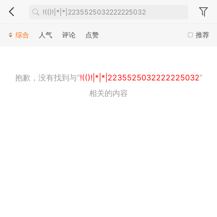
综合
人气
评论
点赞
推荐
抱歉，没有找到与“
!(()!|*|*|2235525032222225032
”
相关的内容