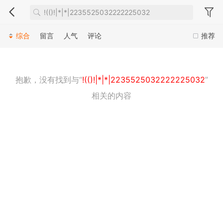
综合
留言
人气
评论
推荐
抱歉，没有找到与“
!(()!|*|*|2235525032222225032
”
相关的内容