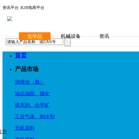
资讯平台 B2B电商平台
化学品
机械设备
资讯
首页
产品市场
润滑油（脂）
油品油田、煤化
填充剂、化学矿
工业气体、制冷剂
无机原料
发布