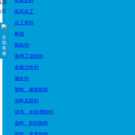
有机原料
会展
合作
医药化工
化工溶剂
树脂
在
线
胶粘剂
客
服
通用工业助剂
表面活性剂
催化剂
塑料、橡胶助剂
涂料及助剂
清洗、水处理助剂
染料、纺织助剂
造纸、皮革助剂