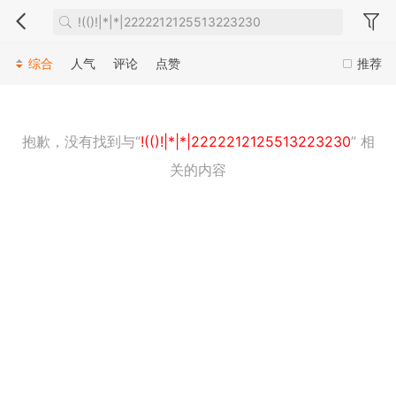
综合
人气
评论
点赞
推荐
抱歉，没有找到与“
!(()!|*|*|2222212125513223230
” 相
关的内容