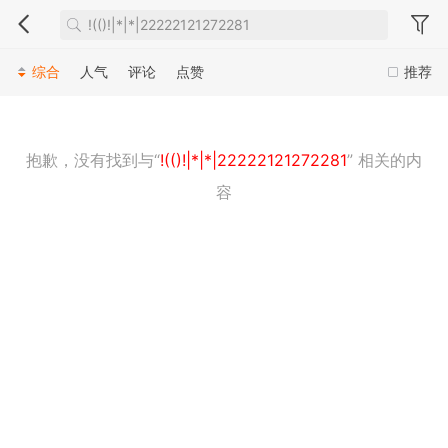
综合
人气
评论
点赞
推荐
抱歉，没有找到与“
!(()!|*|*|22222121272281
” 相关的内
容