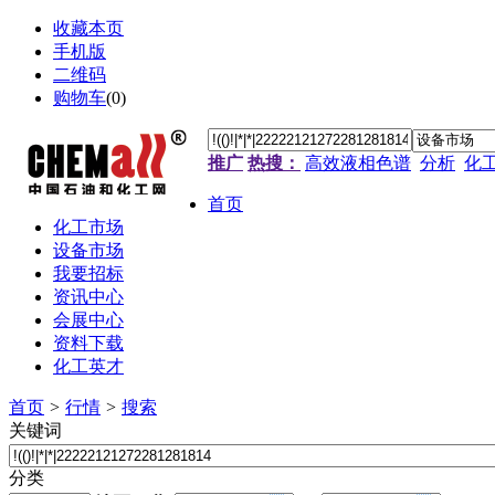
收藏本页
手机版
二维码
购物车
(
0
)
推广
热搜：
高效液相色谱
分析
化
首页
化工市场
设备市场
我要招标
资讯中心
会展中心
资料下载
化工英才
首页
>
行情
>
搜索
关键词
分类