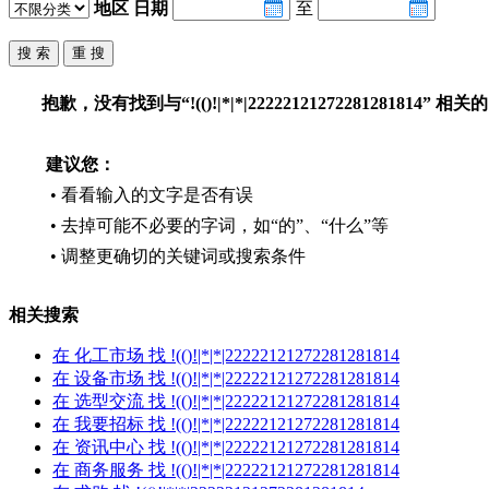
地区
日期
至
抱歉，没有找到与“
!(()!|*|*|22222121272281281814
” 相关
建议您：
• 看看输入的文字是否有误
• 去掉可能不必要的字词，如“的”、“什么”等
• 调整更确切的关键词或搜索条件
相关搜索
在
化工市场
找 !(()!|*|*|22222121272281281814
在
设备市场
找 !(()!|*|*|22222121272281281814
在
选型交流
找 !(()!|*|*|22222121272281281814
在
我要招标
找 !(()!|*|*|22222121272281281814
在
资讯中心
找 !(()!|*|*|22222121272281281814
在
商务服务
找 !(()!|*|*|22222121272281281814