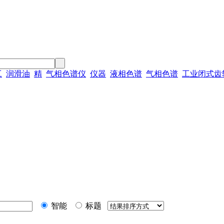
工
润滑油
精
气相色谱仪
仪器
液相色谱
气相色谱
工业闭式齿
智能
标题