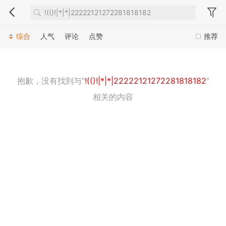
综合
人气
评论
点赞
推荐
抱歉，没有找到与“
!(()!|*|*|22222121272281818182
”
相关的内容