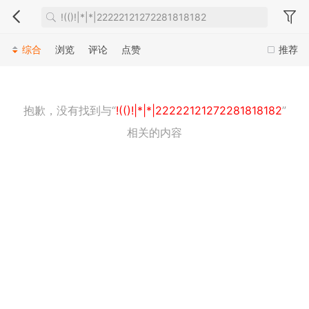
综合
浏览
评论
点赞
推荐
抱歉，没有找到与“
!(()!|*|*|22222121272281818182
”
相关的内容