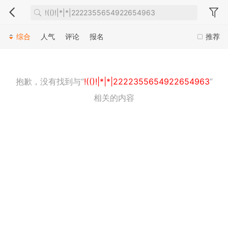
综合
人气
评论
报名
推荐
抱歉，没有找到与“
!(()!|*|*|2222355654922654963
”
相关的内容