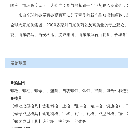
响应、市场高度认可、大众广泛参与的紧固件产业贸易洽谈盛会，
来自全球的参展商参观商可以分享宝贵的新产品知识和经验，
2000
全球大宗采购集团、
多家对口采购商以及高质量的专业观众
能、山东骏马、西安科迅、沈鼓集团、山东东海石油装备、长城泵
展览范围
●紧固件
螺栓、螺柱、螺母、、垫圈、自攻螺钉、铆钉、挡圈、组合件和连
●模具
【螺栓成型模具】含割料模、上模（预冲模、精冲模、切边模）、
【螺母成型模具】含割料模、冲棒、孔冲、孔模、成型凹模、顶针
【螺纹成型工具】滚丝轮、搓丝板、丝锥等