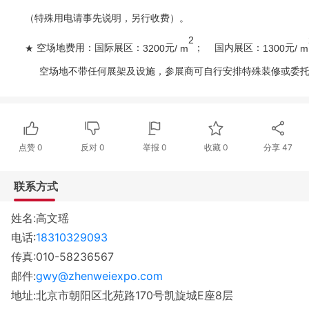
（特殊用电请事先说明，另行收费）。
2
★
3200
/ m
1300
/
m
空场地费用：
国际展区：
元
；
国内展区：
元
空场地不带任何展架及设施，参展商可自行安排特殊装修或委
点赞
0
反对
0
举报 0
收藏 0
分享
47
联系方式
姓名:高文瑶
电话:
18310329093
传真:010-58236567
邮件:
gwy@zhenweiexpo.com
地址:北京市朝阳区北苑路170号凯旋城E座8层