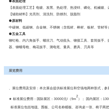
●表面处理
【表面处理工艺】电镀、发黑、热处理、热浸锌、磷化、机械镀、
【辅助材料】光亮剂、清洗剂、防锈剂、脱脂剂
●原材料
中碳钢、低碳钢、合金钢、不锈钢（含线材、棒材、板材、管材等
●五金工具
铆钉枪、内六角扳手、螺丝刀、气动批头、铆接工具、套筒扳手、
器、铆螺母枪、梅花扳手、测电笔、量具、磨具、刃具等
展览费用
、展位费用及安排：本次展会提供标准展位和空场地两种形式，参
2
国内
★
30000
/
9m
130
标准展位费用：国际展区：
元
（
）；
展区：
标准展位包括地毯、围板、公司名称楣板、咨询桌一张、椅子两