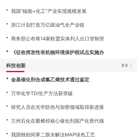
・
我国“核能+化工”产业实现规模发展
・
浙江计划打造万亿级油气全产业链
・
商务部公布将14家欧盟实体列入出口管制管
・
《征收挥发性有机物环境保护税试点实施办
科技创新
更多
・
金基催化剂合成氯乙烯技术通过鉴定
・
万华化学TDI生产方法获突破
・
研究人员在光学防伪与加密领域取得新进展
・
兰州石化在聚烯烃核心催化剂国产化替代领
・
我国独创间苯二胺水解法MAP绿色工艺