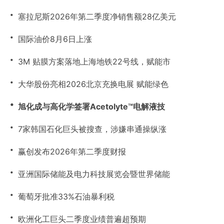
・
塞拉尼斯2026年第二季度净销售额28亿美元
・
国际油价8月6日上涨
・
3M 贴膜方案落地上海地铁22号线，赋能市
・
大华股份亮相2026北京充换电展 赋能绿色
・
旭化成与高化学签署Acetolyte™电解液技
・
7家韩国石化巨头被搜查，涉嫌串通操纵涨
・
赢创发布2026年第二季度财报
・
亚洲国际储能及电力科技展览会暨世界储能
・
葡萄牙批准33%石油暴利税
・
欧洲化工巨头二季度业绩普遍超预期