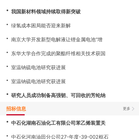
・
我国新材料领域持续取得新突破
・
绿氢成本困局能否迎来新解
・
南京大学开发新型电解液让锂金属电池“增
・
东华大学合作完成的聚酯纤维相关技术获国
・
室温钠硫电池研究获进展
・
室温钠硫电池研究获进展
・
研究人员成功制备高强韧、可回收的芳纶纳
招标信息
更多
・
中石化湖南石油化工有限公司苯乙烯装置关
・
中石化河南油田分公司27-年度-39-002框石