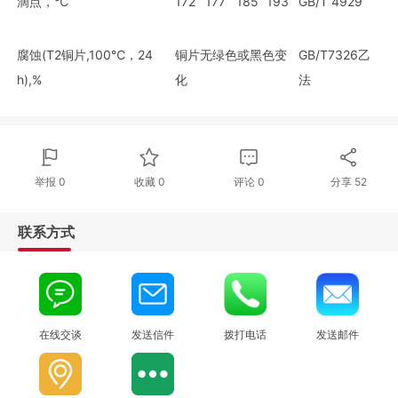
滴点，℃
172
177
185
193
GB/T 4929
腐蚀(T2铜片,100℃，24
铜片无绿色或黑色变
GB/T7326乙
h),%
化
法
举报 0
收藏 0
评论
0
分享
52
联系方式
在线交谈
发送信件
拨打电话
发送邮件