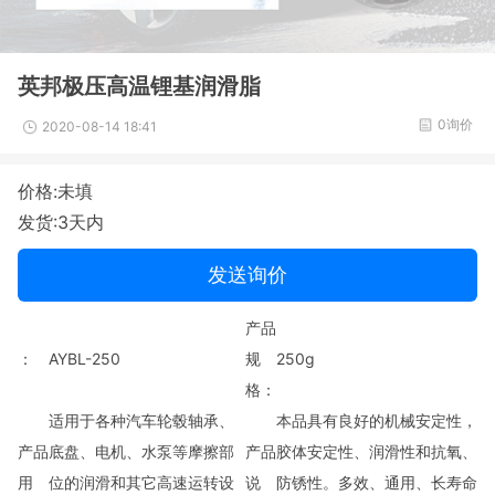
英邦极压高温锂基润滑脂
0询价
2020-08-14 18:41
价格:未填
发货:3天内
发送询价
产品
：
AYBL-250
规
250g
格：
适用于各种汽车轮毂轴承、
本品具有良好的机械安定性，
产品
底盘、电机、水泵等摩擦部
产品
胶体安定性、润滑性和抗氧、
用
位的润滑和其它高速运转设
说
防锈性。多效、通用、长寿命