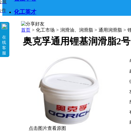
会展
合作
化工英才
首页
>
化工市场
>
润滑油、润滑脂
>
通用润滑脂
>
在
奥克孚通用锂基润滑脂2号
线
客
服
点击图片查看原图