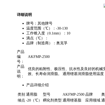
详细说明
牌号：其他牌号
温度范围（℃）：-30-130
工作锥入度（0.1mm）：10
滴点（℃）：
品牌（制造商）：奥克孚
产品
编
AKFMP-2500
号：
产品
优良的粘附性、极压性、抗水性及良好的机械
说
效、长寿命润滑脂。 通用锂基润滑脂使用温度：--
明：
产品详细介绍
类别
通用脂
型号
AKFMP-2500
品牌
奥
倾点
-20（℃）
稠化剂类型
通用锂基脂
应用领域
通