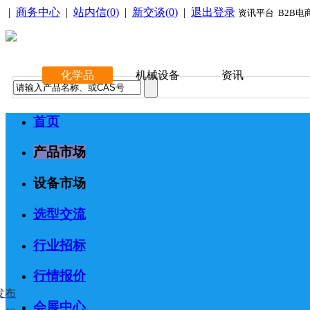
|
商务中心
|
站内信(
0
)
|
新交谈(
0
)
|
退出登录
资讯平台 B2B电
化学品
机械设备
资讯
首页
产品市场
设备市场
选型交流
行业招标
行情报价
发布
会展中心