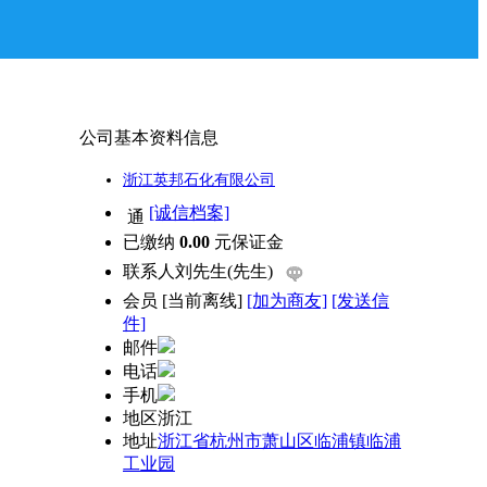
公司基本资料信息
浙江英邦石化有限公司
[诚信档案]
已缴纳
0.00
元保证金
联系人
刘先生(先生)
会员
[
当前离线
]
[加为商友]
[发送信
件]
邮件
电话
手机
地区
浙江
地址
浙江省杭州市萧山区临浦镇临浦
工业园