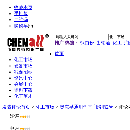
收藏本页
手机版
二维码
购物车
(
0
)
推广
热搜：
钛白粉
齿轮油
化工
润
首页
化工市场
设备市场
我要招标
资讯中心
会展中心
资料下载
化工英才
发表评论
首页
>
化工市场
>
奥克孚通用锂基润滑脂2号
>
评论
好评
中评