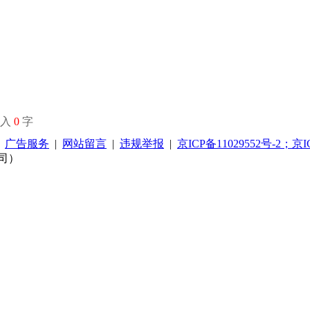
输入
0
字
|
广告服务
|
网站留言
|
违规举报
|
京ICP备11029552号-2；京I
司）