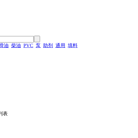
滑油
柴油
PVC
泵
助剂
通用
填料
列表