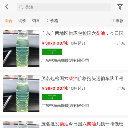
综合
询价
销量
价格
推荐
广东广西地区供应包检国六
柴油
，今日国
六
柴油
价格
￥3970.00/吨
10吨起订
广东
工厂
广东中海南联能源有限公司
茂名包检国六
柴油
价格拖头运输车队工程
用油加油站用油
￥3970.00/吨
10吨起订
广东
工厂
广东中海南联能源有限公司
茂名批发
柴油
今日国六
柴油
几钱一吨低密