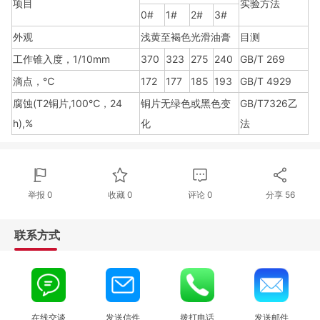
项目
实验方法
0#
1#
2#
3#
外观
浅黄至褐色光滑油膏
目测
工作锥入度，1/10mm
370
323
275
240
GB/T 269
滴点，℃
172
177
185
193
GB/T 4929
腐蚀(T2铜片,100℃，24
铜片无绿色或黑色变
GB/T7326乙
h),%
化
法
举报 0
收藏 0
评论
0
分享
56
联系方式
在线交谈
发送信件
拨打电话
发送邮件