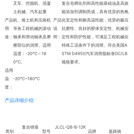
叉车、挖掘机、混凝
复合皂稠化剂和高性能基础油及高效
土机械、汽车起重
能添加剂调制而成，具有优异的热氧
产品
机、推土机和压路机
产品
化安定性和耐高温性能，优异的极压
用
等各工程机械的滚动
说
抗磨性、良好的胶体安定性、机械安
途：
轴承和滑动轴承及摩
明：
定性和防护性能，可满足工程机械在
擦部位的润滑。适用
特殊工况条件下的润滑。符合美国A
温度：-20℃～18
STM D4950汽车润滑脂标准GC/LB
0℃。
规格要求。
适用
温
-20℃~180℃
度：
产品详细介绍
复合锂基
JLCL-QB-B-12K
类别
型号
品牌
嘉路驰