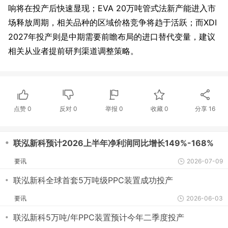
响将在投产后快速显现；EVA 20万吨管式法新产能进入市
场释放周期，相关品种的区域价格竞争将趋于活跃；而XDI
2027年投产则是中期需要前瞻布局的进口替代变量，建议
相关从业者提前研判渠道调整策略。
点赞
0
反对
0
举报 0
收藏 0
分享
16
・
联泓新科预计2026上半年净利润同比增长149%-168%
要讯
2026-07-09
・
联泓新科全球首套5万吨级PPC装置成功投产
要讯
2026-06-03
・
联泓新科5万吨/年PPC装置预计今年二季度投产