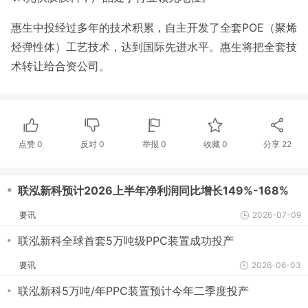
惠生中投经过多年的技术积累，自主开发了全套POE（聚烯
烃弹性体）工艺技术，达到国际先进水平。惠生将把全套技
术转让给合资公司。
点赞
0
反对
0
举报 0
收藏 0
分享
22
・
联泓新科预计2026上半年净利润同比增长149%-168%
要讯
2026-07-09
・
联泓新科全球首套5万吨级PPC装置成功投产
要讯
2026-06-03
・
联泓新科5万吨/年PPC装置预计今年二季度投产