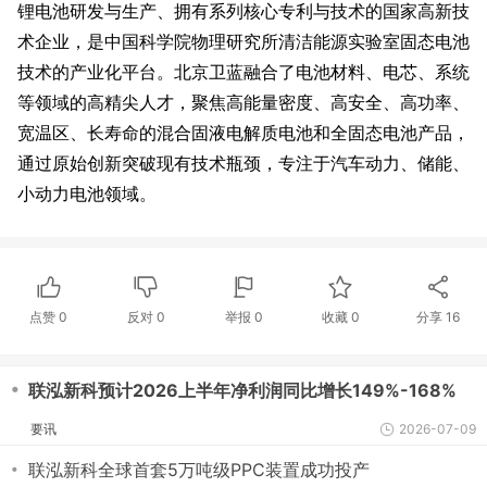
锂电池研发与生产、拥有系列核心专利与技术的国家高新技
术企业，是中国科学院物理研究所清洁能源实验室固态电池
技术的产业化平台。北京卫蓝融合了电池材料、电芯、系统
等领域的高精尖人才，聚焦高能量密度、高安全、高功率、
宽温区、长寿命的混合固液电解质电池和全固态电池产品，
通过原始创新突破现有技术瓶颈，专注于汽车动力、储能、
小动力电池领域。
点赞
0
反对
0
举报 0
收藏 0
分享
16
・
联泓新科预计2026上半年净利润同比增长149%-168%
要讯
2026-07-09
・
联泓新科全球首套5万吨级PPC装置成功投产