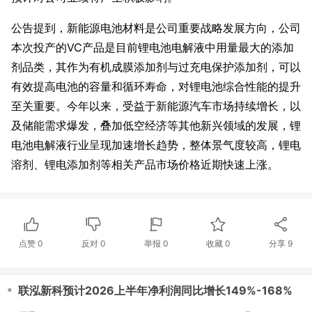
公告提到，新能源电池材料是公司重要战略发展方向，公司
本次投产的VC产品是目前锂电池电解液中用量最大的添加
剂品类，其作为有机成膜添加剂与过充电保护添加剂，可以
有效提高电池的容量和循环寿命，对锂电池综合性能的提升
至关重要。今年以来，受益于新能源汽车市场持续增长，以
及储能需求爆发，叠加低空经济等其他新兴领域的发展，锂
电池电解液行业呈现加速增长趋势，整体景气度较高，锂电
溶剂、锂电添加剂等相关产品市场价格近期快速上涨。
点赞
0
反对
0
举报 0
收藏 0
分享
9
・
联泓新科预计2026上半年净利润同比增长149%-168%