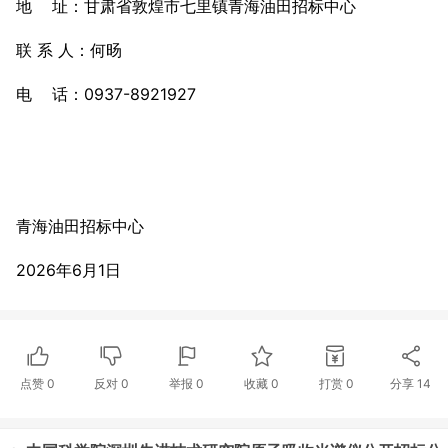
地 址：甘肃省敦煌市七里镇青海油田招标中心
联 系 人：何旸
电 话：0937-8921927
青海油田招标中心
2026年6月1日
点赞
0
反对
0
举报 0
收藏 0
打赏
0
分享
14