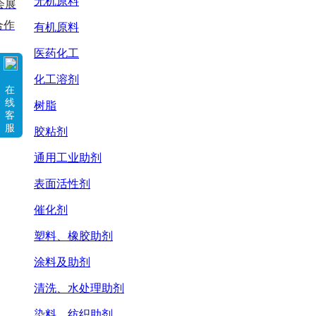
无机原料
会展
合作
有机原料
医药化工
化工溶剂
在
线
树脂
客
服
胶粘剂
通用工业助剂
表面活性剂
催化剂
塑料、橡胶助剂
涂料及助剂
清洗、水处理助剂
染料、纺织助剂