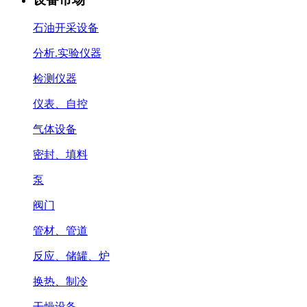
石油开采设备
分析.实验仪器
检测仪器
仪表、自控
气体设备
密封、填料
泵
阀门
管材、管道
反应、储罐、炉
换热、制冷
干燥设备