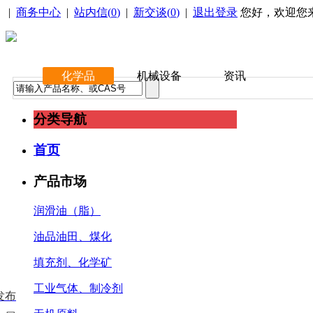
|
商务中心
|
站内信(
0
)
|
新交谈(
0
)
|
退出登录
您好，欢迎您
化学品
机械设备
资讯
分类导航
首页
产品市场
润滑油（脂）
油品油田、煤化
填充剂、化学矿
工业气体、制冷剂
发布