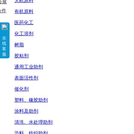
无机原料
会展
合作
有机原料
医药化工
化工溶剂
在
线
树脂
客
服
胶粘剂
通用工业助剂
表面活性剂
催化剂
塑料、橡胶助剂
涂料及助剂
清洗、水处理助剂
染料、纺织助剂