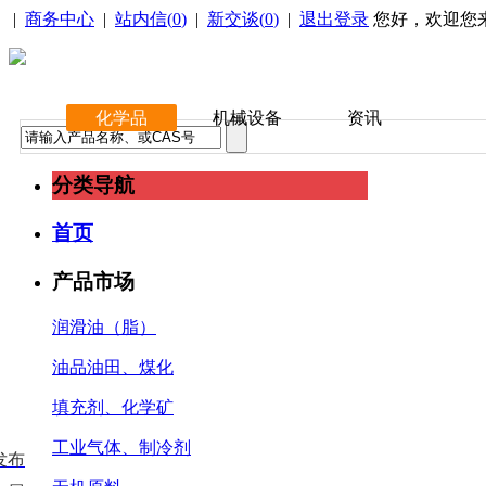
|
商务中心
|
站内信(
0
)
|
新交谈(
0
)
|
退出登录
您好，欢迎您
化学品
机械设备
资讯
分类导航
首页
产品市场
润滑油（脂）
油品油田、煤化
填充剂、化学矿
工业气体、制冷剂
发布