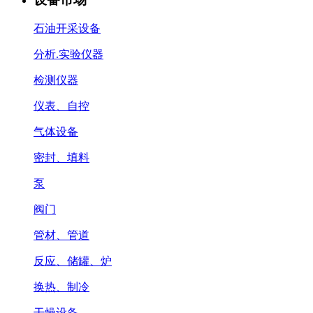
石油开采设备
分析.实验仪器
检测仪器
仪表、自控
气体设备
密封、填料
泵
阀门
管材、管道
反应、储罐、炉
换热、制冷
干燥设备