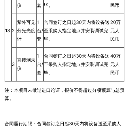
仪
套
毕。
民币
紫外可见
1
合同签订之日起30天内将设备送
20万
13
2
分光光度
台/
至采购人指定地点并安装调试完
元人
计
套
毕。
民币
1
合同签订之日起30天内将设备送
40万
直接测汞
3
台/
至采购人指定地点并安装调试完
元人
仪
套
毕。
民币
注：本项目未做过进口论证，报价不得超过分项预算与总预
算。
合同履行期限：合同签订之日起30天内将设备送至采购人