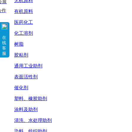
无机原料
会展
合作
有机原料
医药化工
化工溶剂
在
线
树脂
客
服
胶粘剂
通用工业助剂
表面活性剂
催化剂
塑料、橡胶助剂
涂料及助剂
清洗、水处理助剂
染料、纺织助剂