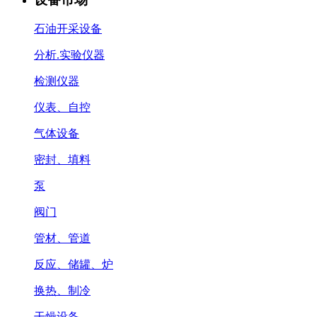
石油开采设备
分析.实验仪器
检测仪器
仪表、自控
气体设备
密封、填料
泵
阀门
管材、管道
反应、储罐、炉
换热、制冷
干燥设备