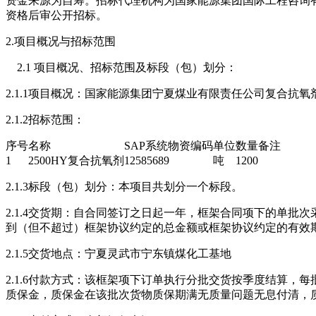
资金来源为自筹。招标代理机构为国家能源集团国际工程咨询
资格后审公开招标。
2.项目概况与招标范围
2.1 项目概况、招标范围及标段（包）划分：
2.1.1项目概况：国家能源集团宁夏煤业有限责任公司复合抗氧
2.1.2招标范围：
序号
名称
SAP系统物资编码
单位
数量
备注
1
2500HY复合抗氧剂
12585689
吨
1200
2.1.3标段（包）划分：本项目共划分一个标段。
2.1.4交货期：自合同签订之日起一年，框架合同项下的单批
到（但不超过）框架协议约定的总金额或框架协议约定的有效
2.1.5交货地点：宁夏灵武市宁东镇煤化工基地
2.1.6付款方式：该框架项下订单执行分批交货按季度结算，每
质保金，质保金在该批次货物质保期满无质量问题无息付清，质