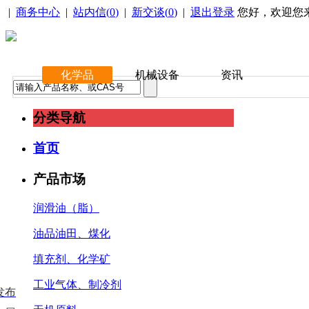
|
商务中心
|
站内信(
0
)
|
新交谈(
0
)
|
退出登录
您好，欢迎您
化学品
机械设备
资讯
分类导航
首页
产品市场
润滑油（脂）
油品油田、煤化
填充剂、化学矿
工业气体、制冷剂
发布