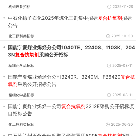
机械设备招标
2025-11-28
・
中石化扬子石化2025年炼化三剂集中招标
复合抗氧剂
招标
公告
化工原料类招标
2025-10-30
・
国能宁夏煤业烯烃分公司1040TE、2240S、1103K、204
3N
复合抗氧剂
采购公开招标
精细化学品招标
2025-08-11
・
国能宁夏煤业烯烃分公司3240R、3240M、FB6420
复合抗
氧剂
采购公开招标公告
精细化学品招标
2025-08-11
・
国能宁夏煤业烯烃一公司
复合抗氧剂
3212E采购公开招标项
目招标公告
化工原料类招标
2025-06-30
・
中石油兰州石化全密度聚乙烯装置用6095
复合抗氧剂
招标