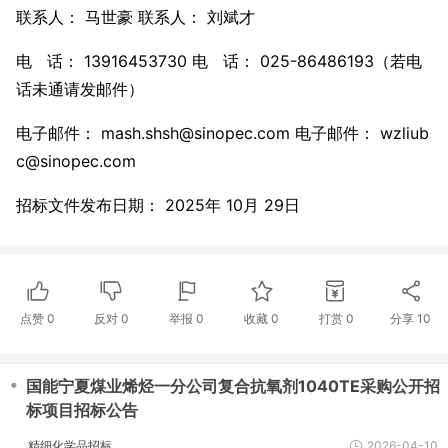
联系人： 马世豪 联系人： 刘斌才
电 话： 13916453730 电 话： 025-86486193（若电
话未通请发邮件）
电子邮件： mash.shsh@sinopec.com 电子邮件： wzliub
c@sinopec.com
招标文件发布日期： 2025年 10月 29日
点赞
0
反对
0
举报 0
收藏 0
打赏
0
分享
10
・
国能宁夏煤业烯烃一分公司复合抗氧剂1040TE采购公开招
标项目招标公告
精细化学品招标
2026-04-10