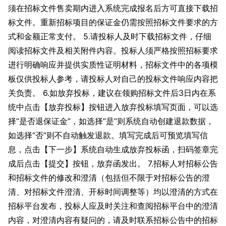
须在招标文件售卖期内进入系统完成报名后方可直接下载招
标文件。重新招标项目的保证金仍需按照招标文件要求的方
式和金额正常支付。 5.请投标人及时下载招标文件，仔细
阅读招标文件及相关附件内容。投标人须严格按照招标要求
进行明确响应并提供实质性证明材料，招标文件中的各项模
板仅供投标人参考，请投标人对自己的投标文件响应内容把
关负责。 6.如放弃投标，建议在领购招标文件后3日内在系
统中点击【放弃投标】按钮进入放弃投标填写页面，可以选
择“是否退保证金”，如选择“是”则系统自动创建退款数据，
如选择“否”则不自动触发退款。填写完成后可预览填写信
息，点击【下一步】系统自动生成放弃投标函，扫码签章完
成后点击【提交】按钮，放弃函发出。 7.招标人对招标公告
和招标文件的修改和澄清（包括但不限于对招标公告的澄
清、对招标文件澄清、开标时间调整等）均以澄清的方式在
招标平台发布，投标人应及时关注和查阅招标平台中的澄清
内容，对澄清内容有疑问的，请及时联系招标公告中的招标