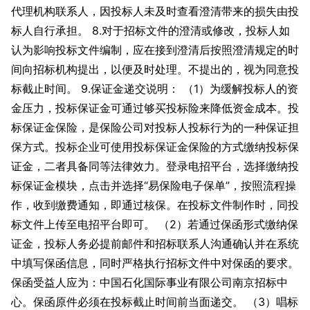
代理机构联系人，因投标人未及时查看澄清带来的损失由投
标人自行承担。 8.对于招标文件的澄清或修改，投标人如
认为影响投标文件编制，应在接到澄清后按照澄清规定的时
间向招标机构提出，以便及时处理。不提出的，视为同意投
标截止时间。 9.保证金递交说明： （1）为缓解投标人的资
金压力，投标保证金可通过够买投标险来降低资金成本。投
标保证金保险，是保险公司对投标人投标行为的一种保证担
保方式。投标企业可使用投标保证金保险的方式缴纳投标保
证金，二者具备同等法律效力。登录电招平台，选择缴纳投
标保证金模块，点击并选择“易保险电子保单”，按照流程操
作，收到缴费通知，即通过核保。在投标文件制作时，同投
标文件上传至电招平台即可。 （2）若通过保函形式缴纳保
证金，投标人务必提前邮件和招标联系人沟通确认并在系统
中填写保函信息，同时严格执行招标文件中对保函的要求。
保函受益人应为：中国石化国际事业有限公司南京招标中
心。保函原件必须在投标截止时间前当面递交。 （3）唱标