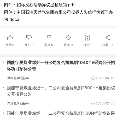
附件：招标投标活动异议提起须知.pdf
附件：中国石油天然气集团有限公司投标人失信行为管理办
法.docx
点赞
0
反对
0
举报 0
收藏 0
打赏
0
分享
19
・
国能宁夏煤业烯烃一分公司复合抗氧剂1040TE采购公开招
标项目招标公告
精细化学品招标
2026-04-10
・
国能宁夏煤业烯烃一、二公司复合抗氧剂2500HY框架协议
公开招标公告
精细化学品招标
2026-02-06
・
国能宁夏煤业烯烃一、二公司复合抗氧剂1100N框架协议采