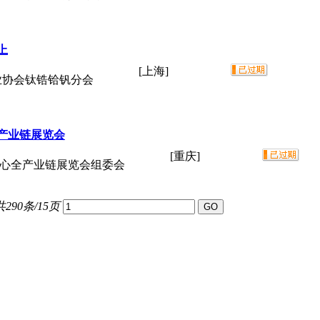
上
[上海]
业协会钛锆铪钒分会
全产业链展览会
[重庆]
核心全产业链展览会组委会
共290条/15页