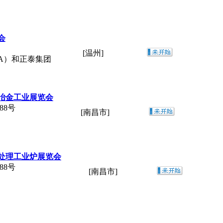
会
[温州]
IA）和正泰集团
暨冶金工业展览会
88号
[南昌市]
热处理工业炉展览会
88号
[南昌市]