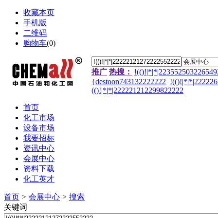
收藏本页
手机版
二维码
购物车
(
0
)
推广
热搜：
!(()!|*|*|22355250322654
{destoon743132222222
!(()!|*|*|2222
(()!|*|*|222221212299822222
首页
化工市场
设备市场
我要招标
资讯中心
会展中心
资料下载
化工英才
首页
>
会展中心
>
搜索
关键词