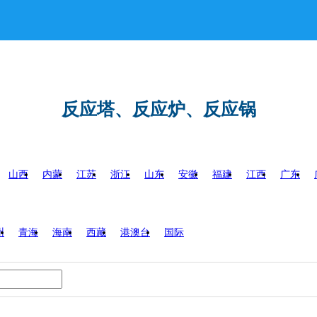
反应塔、反应炉、反应锅
山西
内蒙
江苏
浙江
山东
安徽
福建
江西
广东
州
青海
海南
西藏
港澳台
国际