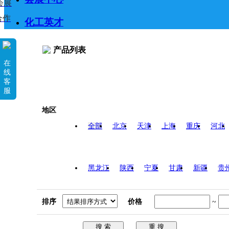
会展
合作
化工英才
产品列表
在
线
客
服
地区
全部
北京
天津
上海
重庆
河北
黑龙江
陕西
宁夏
甘肃
新疆
贵
排序
价格
~