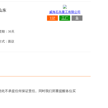
山东
威海石岛重工有限公司
VIP
工厂
备
货期：30天
方式：面议
对此不承提任何保证责任。同时我们郑重提醒各位买