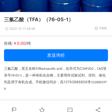
三氟乙酸（TFA）（76-05-1）
0询价
2022-12-11 09:38
价格:
￥0.00
/吨
发送询价
，化学式为
C
S
登
三氟乙酸，英文名称
，
Trifluoroacetic acid
2HF3O2
CA
录号
主要用作试验试剂、溶剂、催化
，是一种有机化合物，
76-05-1
剂及用于有机合成。
手机微信同步：高
13793986856
李
152660197
9