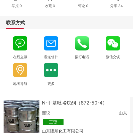
举报 0
收藏 0
评论
0
分享
34
联系方式
在线交谈
发送信件
拨打电话
微信交谈
地图导航
更多
N-甲基吡咯烷酮（872-50-4）
面议
山东
工贸
山东隆顺化工有限公司