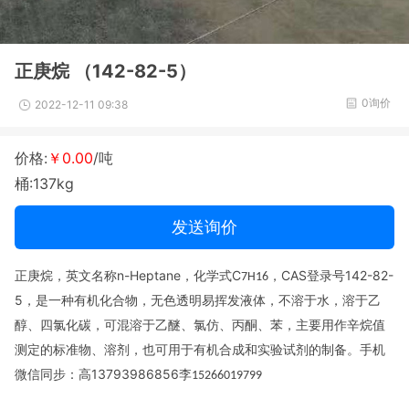
正庚烷 （142-82-5）
0询价
2022-12-11 09:38
价格:
￥0.00
/吨
桶:137kg
发送询价
正庚烷，英文名称
n-Heptane
，化学式
C
，
CAS
登录号
142-82-
7H16
5
，是一种有机化合物
，无色透明易挥发液体，不溶于水，溶于乙
醇、四氯化碳，可混溶于乙醚、氯仿、丙酮、苯，主要用作辛烷值
测定的标准物、溶剂，也可用于有机合成和实验试剂的制备。
手机
微信同步：高
13793986856
李
15266019799