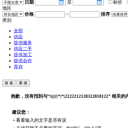
日期
至
标价
地区
价格
~
排序
类别
全部
供应
提供服务
供应二手
提供加工
提供合作
库存
抱歉，没有找到与“
!(()!|*|*|2222212128322818122
” 相关的
建议您：
• 看看输入的文字是否有误