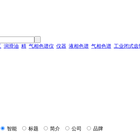
工
润滑油
精
气相色谱仪
仪器
液相色谱
气相色谱
工业闭式齿
智能
标题
简介
公司
品牌