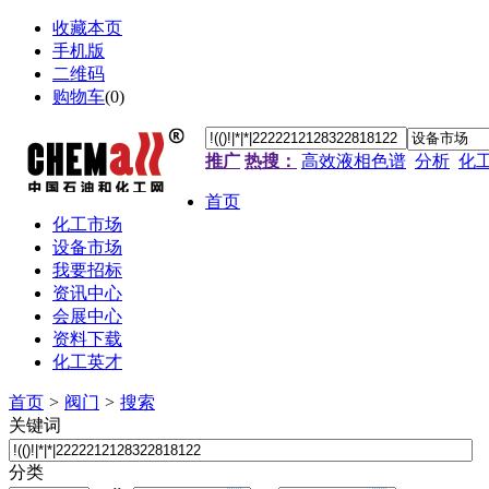
收藏本页
手机版
二维码
购物车
(
0
)
推广
热搜：
高效液相色谱
分析
化
首页
化工市场
设备市场
我要招标
资讯中心
会展中心
资料下载
化工英才
首页
>
阀门
>
搜索
关键词
分类