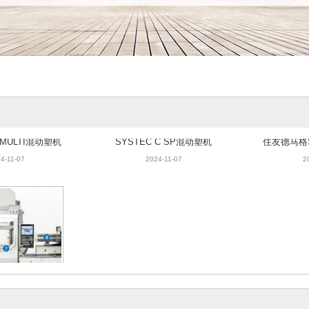
C MULTI混动塑机
SYSTEC C SP混动塑机
住友德马格SY
ON
4-11-07
2024-11-07
2
STEC C MED