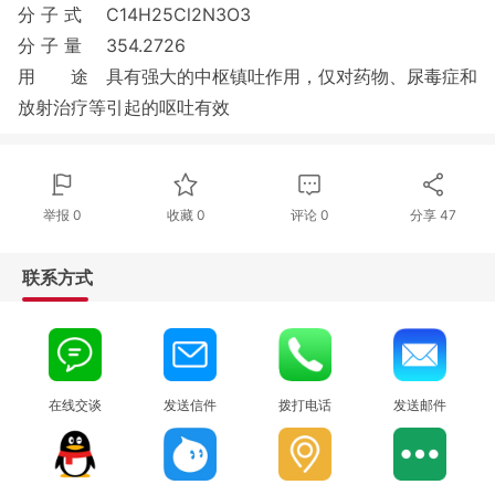
分 子 式
C14H25Cl2N3O3
分 子 量
354.2726
用 途
具有强大的中枢镇吐作用，仅对药物、尿毒症和
放射治疗等引起的呕吐有效
举报 0
收藏 0
评论
0
分享
47
联系方式
在线交谈
发送信件
拨打电话
发送邮件