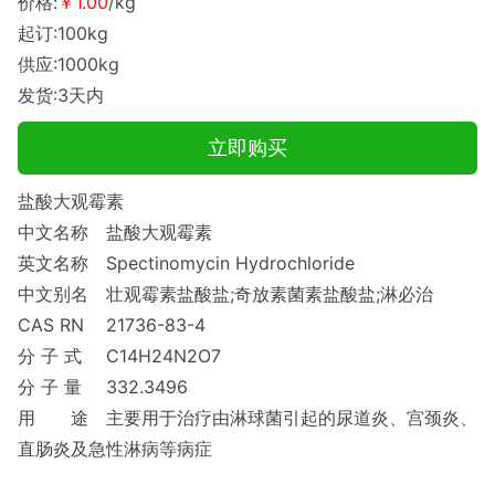
价格:
￥1.00
/kg
起订:100kg
供应:1000kg
发货:3天内
立即购买
盐酸大观霉素
中文名称
盐酸大观霉素
英文名称
Spectinomycin Hydrochloride
中文别名
壮观霉素盐酸盐;奇放素菌素盐酸盐;淋必治
CAS RN
21736-83-4
分 子 式
C14H24N2O7
分 子 量
332.3496
用 途
主要用于治疗由淋球菌引起的尿道炎、宫颈炎、
直肠炎及急性淋病等病症