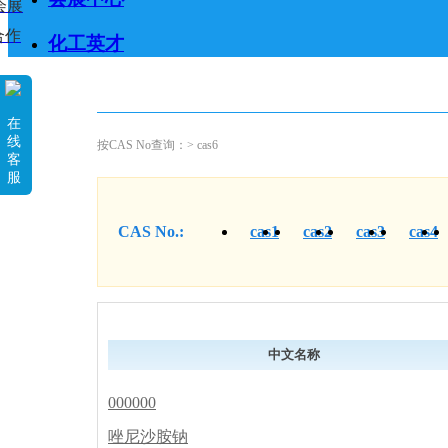
会展
合作
化工英才
在
线
按CAS No查询：> cas6
客
服
CAS No.:
cas1
cas2
cas3
cas4
中文名称
000000
唑尼沙胺钠