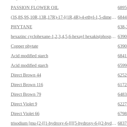
PASSION FLOWER OIL
6895
(3S,8S,9S,10R,13R,17R)-17-[(1R,4R)-4-ethyl-1,5-dimethyl-hexyl]-10,13-dimethyl-2,3,4,7,8,9,11,12,14,15,16,17-dodecahydro-1H-cyclopenta[a]phenanthren-3-ol
6844
PHYTANE
638-
hexazinc cyclohexane-1,2,3,4,5,6-hexayl hexakis(phosphate)
6390
Copper phytate
6390
Acid modified starch
6841
Acid modified starch
6599
Direct Brown 44
6252
Direct Brown 116
6172
Direct Brown 79
6483
Direct Violet 9
6227
Direct Violet 66
6798
trisodium [mu-[2-[[1-hydroxy-6-[[[[5-hydroxy-6-[(2-hydroxy-5-sulphophenyl)azo]-7-sulpho-2-naphthyl]amino]carbonyl]amino]-3-sulpho-2-naphthyl]azo]benzoato(7-)]]dicuprate(3-)
6837