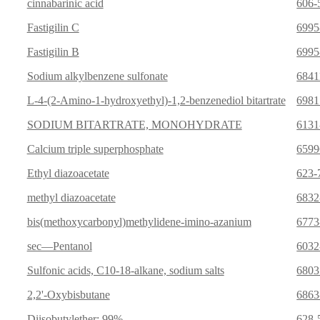
cinnabarinic acid
606-
Fastigilin C
6995
Fastigilin B
6995
Sodium alkylbenzene sulfonate
6841
L-4-(2-Amino-1-hydroxyethyl)-1,2-benzenediol bitartrate
6981
SODIUM BITARTRATE, MONOHYDRATE
6131
Calcium triple superphosphate
6599
Ethyl diazoacetate
623-
methyl diazoacetate
6832
bis(methoxycarbonyl)methylidene-imino-azanium
6773
sec—Pentanol
6032
Sulfonic acids, C10-18-alkane, sodium salts
6803
2,2'-Oxybisbutane
6863
Diisobutylether; 99%
628-