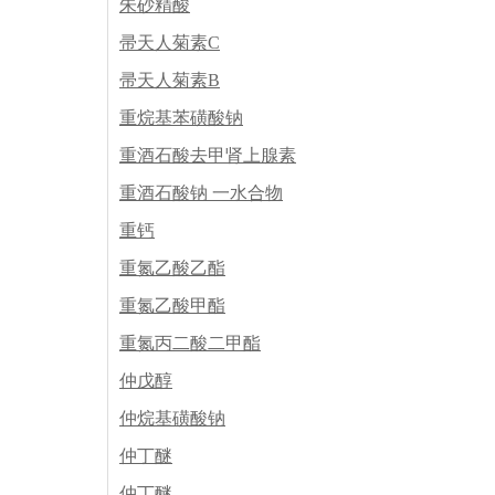
朱砂精酸
帚天人菊素C
帚天人菊素B
重烷基苯磺酸钠
重酒石酸去甲肾上腺素
重酒石酸钠 一水合物
重钙
重氮乙酸乙酯
重氮乙酸甲酯
重氮丙二酸二甲酯
仲戊醇
仲烷基磺酸钠
仲丁醚
仲丁醚