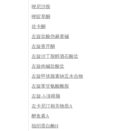
唑尼沙胺
唑啶草酮
佐卡酮
左旋盐酸伪麻黄碱
左旋香芹酮
左旋沙丁胺醇酒石酸盐
左旋肉碱盐酸盐
左旋甲状腺素钠五水合物
左旋苯甘氨酸酰胺
左旋-3-溴樟脑
左卡尼汀相关物质A
醉鱼素A
组织蛋白酶H