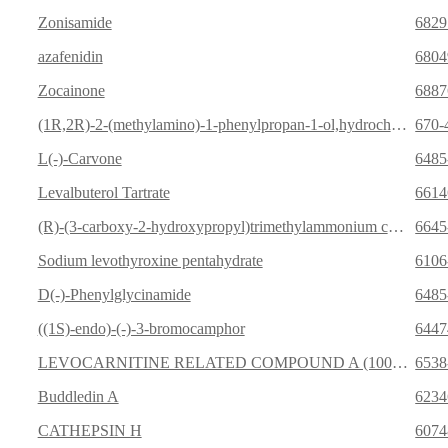
Zonisamide
6829
azafenidin
6804
Zocainone
6887
(1R,2R)-2-(methylamino)-1-phenylpropan-1-ol,hydrochloride
670-
L(-)-Carvone
6485
Levalbuterol Tartrate
6614
(R)-(3-carboxy-2-hydroxypropyl)trimethylammonium chloride
6645
Sodium levothyroxine pentahydrate
6106
D(-)-Phenylglycinamide
6485
((1S)-endo)-(-)-3-bromocamphor
6447
LEVOCARNITINE RELATED COMPOUND A (100 MG) (3-CARBOXY-N,N,N-TRIMETHYL-2-PROPEN-1-AMINIUM CHLORIDE)
6538
Buddledin A
6234
CATHEPSIN H
6074