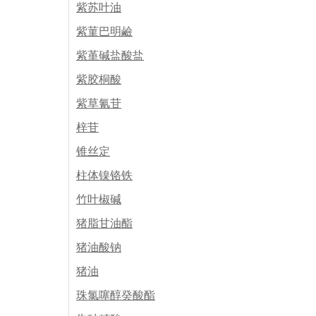
紫苏叶油
紫菫巴明鹼
紫堇碱盐酸盐
紫胶桐酸
紫草氰苷
梓苷
锥丝定
柱体镍铬铁
竹叶椒碱
猪脂甘油酯
猪油酸钠
猪油
珠氯噻醇癸酸酯