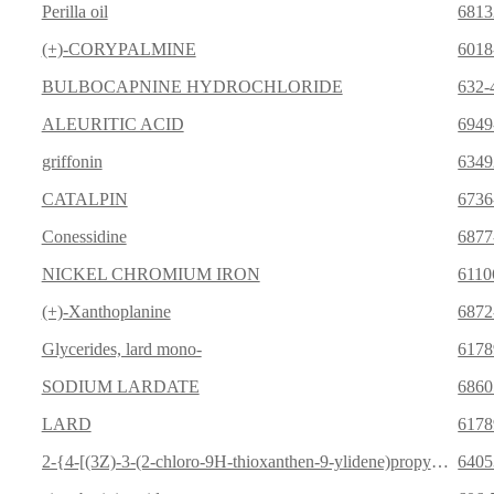
Perilla oil
6813
(+)-CORYPALMINE
6018
BULBOCAPNINE HYDROCHLORIDE
632-
ALEURITIC ACID
6949
griffonin
6349
CATALPIN
6736
Conessidine
6877
NICKEL CHROMIUM IRON
6110
(+)-Xanthoplanine
6872
Glycerides, lard mono-
6178
SODIUM LARDATE
6860
LARD
6178
2-{4-[(3Z)-3-(2-chloro-9H-thioxanthen-9-ylidene)propyl]piperazin-1-yl}ethyl decanoate
6405