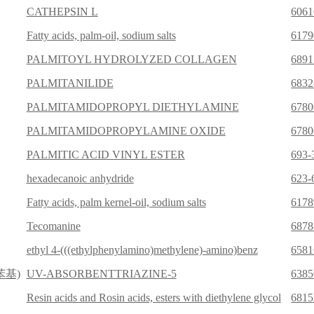
CATHEPSIN L
6061
Fatty acids, palm-oil, sodium salts
6179
PALMITOYL HYDROLYZED COLLAGEN
6891
PALMITANILIDE
6832
PALMITAMIDOPROPYL DIETHYLAMINE
6780
PALMITAMIDOPROPYLAMINE OXIDE
6780
PALMITIC ACID VINYL ESTER
693-
hexadecanoic anhydride
623-
Fatty acids, palm kernel-oil, sodium salts
6178
Tecomanine
6878
ethyl 4-(((ethylphenylamino)methylene)-amino)benz
6581
苯基)
UV-ABSORBENTTRIAZINE-5
6385
Resin acids and Rosin acids, esters with diethylene glycol
6815