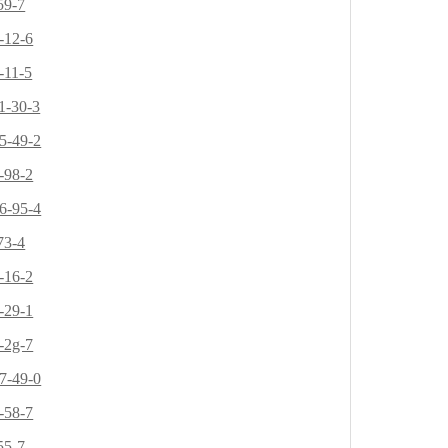
59-7
-12-6
-11-5
1-30-3
5-49-2
-98-2
6-95-4
73-4
-16-2
-29-1
-2g-7
7-49-0
-58-7
55-7