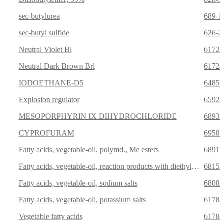
sec-butylurea
689-
sec-butyl sulfide
626-
Neutral Violet Bl
6172
Neutral Dark Brown Brl
6172
IODOETHANE-D5
6485
Explosion regulator
6592
MESOPORPHYRIN IX DIHYDROCHLORIDE
6893
CYPROFURAM
6958
Fatty acids, vegetable-oil, polymd., Me esters
6891
Fatty acids, vegetable-oil, reaction products with diethylenetriamine
6815
Fatty acids, vegetable-oil, sodium salts
6808
Fatty acids, vegetable-oil, potassium salts
6178
Vegetable fatty acids
6178