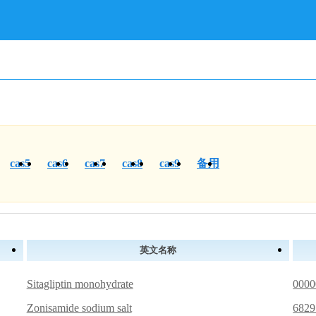
cas5
cas6
cas7
cas8
cas9
备用
英文名称
Sitagliptin monohydrate
0000
Zonisamide sodium salt
6829