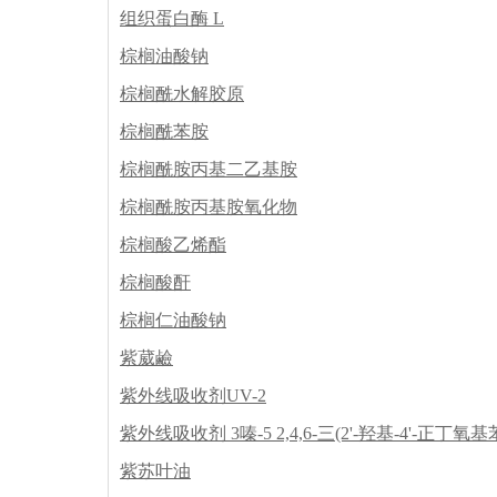
组织蛋白酶 L
棕榈油酸钠
棕榈酰水解胶原
棕榈酰苯胺
棕榈酰胺丙基二乙基胺
棕榈酰胺丙基胺氧化物
棕榈酸乙烯酯
棕榈酸酐
棕榈仁油酸钠
紫葳鹼
紫外线吸收剂UV-2
紫外线吸收剂 3嗪-5 2,4,6-三(2'-羟基-4'-正丁氧基
紫苏叶油