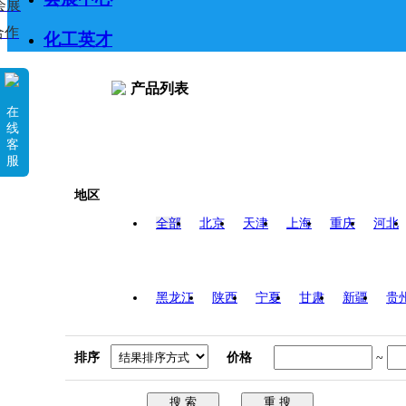
会展
合作
化工英才
产品列表
在
线
客
服
地区
全部
北京
天津
上海
重庆
河北
黑龙江
陕西
宁夏
甘肃
新疆
贵
排序
价格
~