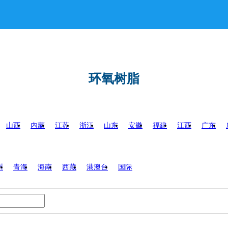
环氧树脂
山西
内蒙
江苏
浙江
山东
安徽
福建
江西
广东
州
青海
海南
西藏
港澳台
国际