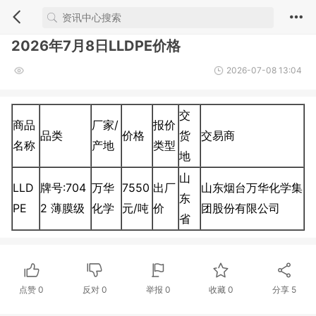
2026年7月8日LLDPE价格
2026-07-08 13:04
交
商品
厂家/
报价
品类
价格
货
交易商
名称
产地
类型
地
山
LLD
牌号:704
万华
7550
出厂
山东烟台万华化学集
东
PE
2 薄膜级
化学
元/吨
价
团股份有限公司
省
点赞
0
反对
0
举报 0
收藏 0
分享
5