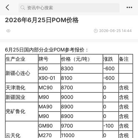
2026年6月25日POM价格
2026-06-25 14:44
6月25日国内部分企业POM参考报价：
生产企业
牌号
价格（元/吨）
涨跌
备注
X90
8300
-600
新疆心连心
X90-01
8100
-600
天津渤化
MC90
8700
0
含税
新疆国业
M90
9000
0
含税
MA90
8900
0
含税
兖矿鲁化
M90
8900
0
含税
GM90
9700
-100
含税
云天化
M270
11000
0
含税