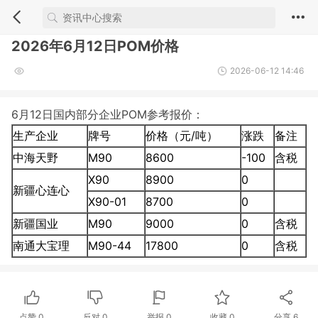
2026年6月12日POM价格
2026-06-12 14:46
6月12日国内部分企业POM参考报价：
生产企业
牌号
价格（元/吨）
涨跌
备注
中海天野
M90
8600
-100
含税
X90
8900
0
新疆心连心
X90-01
8700
0
新疆国业
M90
9000
0
含税
南通大宝理
M90-44
17800
0
含税
点赞
0
反对
0
举报 0
收藏 0
分享
6